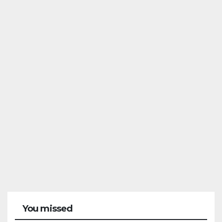
CONDADO
You missed
ESCACENA