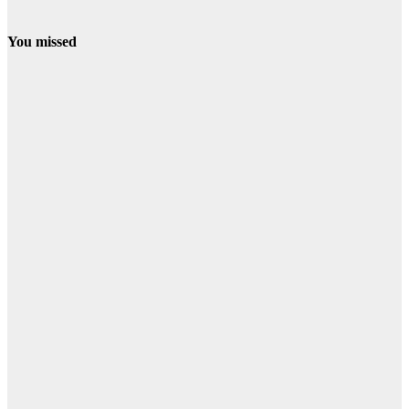
You missed
CONDADO
NIEBLA
El incendio de
Niebla se
inició junto a
una carretera
y el alcalde
apunta a una
posible
negligencia
07/08/2026
Redacción
CONDADO
NIEBLA
La Junta eleva
a fase de
emergencia el