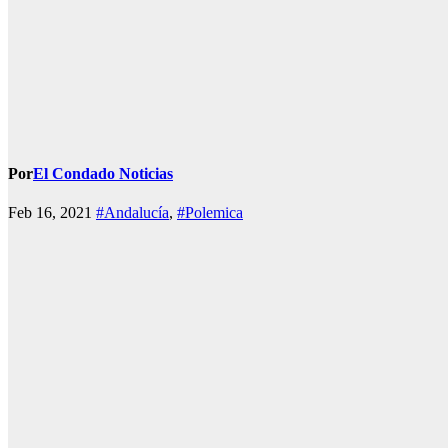
Por
El Condado Noticias
Feb 16, 2021
#Andalucía
,
#Polemica