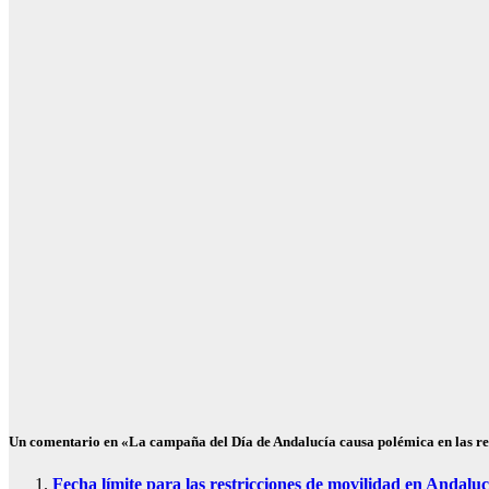
niega que
hubiera una
alerta previa y
descarta
reforzar más
la frontera de
Ceuta
Ago 5, 2026
Redacción
SOCIEDAD
¿Qué es
Schengen? Así
funciona el
espacio
europeo
Ago 5, 2026
Redacción
Un comentario en «La campaña del Día de Andalucía causa polémica en las re
Fecha límite para las restricciones de movilidad en Andalu