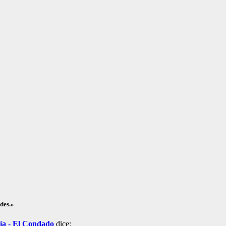
des.»
cía - El Condado
dice: