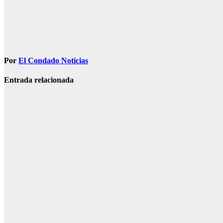
Por
El Condado Noticias
Entrada relacionada
SOCIEDAD
Muere una
agente de la
Guardia Civil
tras ser
tiroteada por
su expareja
Ago 5, 2026
Redacción
SOCIEDAD
Marlaska