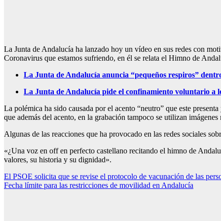
La Junta de Andalucía ha lanzado hoy un vídeo en sus redes con motiv
Coronavirus que estamos sufriendo, en él se relata el Himno de Anda
La Junta de Andalucía anuncia “pequeños respiros” dentro
La Junta de Andalucía pide el confinamiento voluntario a l
La polémica ha sido causada por el acento “neutro” que este presenta
que además del acento, en la grabación tampoco se utilizan imágenes
Algunas de las reacciones que ha provocado en las redes sociales sobr
«¿Una voz en off en perfecto castellano recitando el himno de Andalu
valores, su historia y su dignidad».
Navegación
El PSOE solicita que se revise el protocolo de vacunación de las per
Fecha límite para las restricciones de movilidad en Andalucía
de
entradas