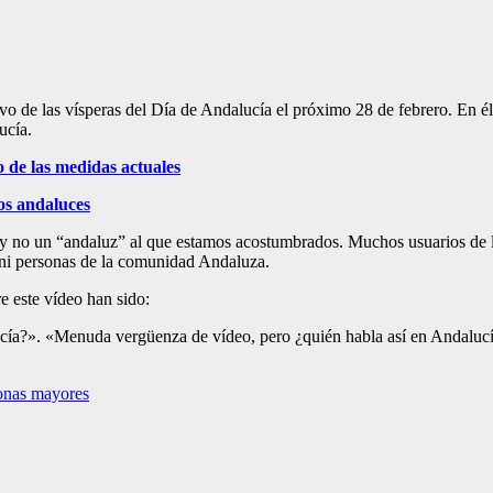
o de las vísperas del Día de Andalucía el próximo 28 de febrero. En é
lucía.
 de las medidas actuales
os andaluces
 y no un “andaluz” al que estamos acostumbrados. Muchos usuarios de l
 ni personas de la comunidad Andaluza.
e este vídeo han sido:
cía?». «Menuda vergüenza de vídeo, pero ¿quién habla así en Andalucía?
sonas mayores