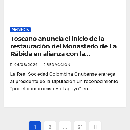
PROVINCIA
Toscano anuncia el inicio de la
restauración del Monasterio de La
Rábida en alianza con la
Fundación Cajasol y la Fundación
04/08/2026
REDACCIÓN
Caja Rural del Sur
La Real Sociedad Colombina Onubense entrega
al presidente de la Diputación un reconocimiento
“por el compromiso y el apoyo” en…
Paginación
1
2
…
21