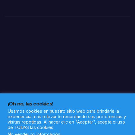
en
ape
nas
15
días
¡Oh no, las cookies!
Usamos cookies en nuestro sitio web para brindarle la
experiencia más relevante recordando sus preferencias y
visitas repetidas. Al hacer clic en "Aceptar", acepta el uso
de TODAS las cookies.
Funciona gracias a WordPress
|
Tema: Newsup de
Themeansar
No vender mi información
.