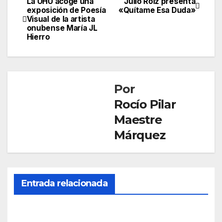
La UHU acoge una
Julio Roiz presenta
Navegación
exposición de Poesía
«Quítame Esa Duda»
Visual de la artista
de
onubense María JL
Hierro
entradas
Por
Rocío Pilar
Maestre
Márquez
Entrada relacionada
CULTURA
La
onu
bens