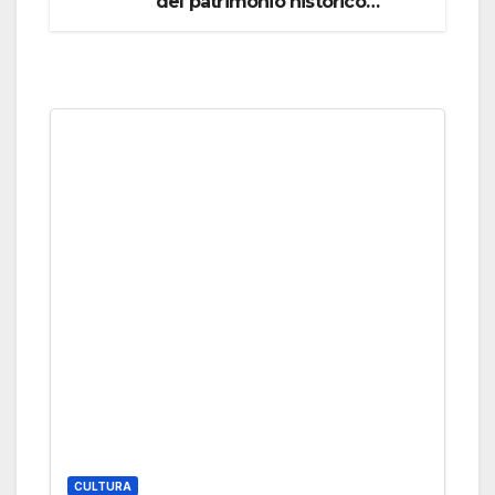
del patrimonio histórico
sumergido de los lugares
colombinos de Huelva y del
Golfo de Cádiz
CULTURA