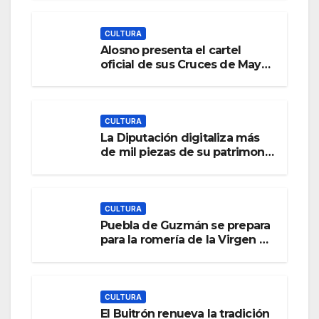
colombinos de Huelva y del
Golfo de Cádiz
CULTURA
Alosno presenta el cartel
oficial de sus Cruces de Mayo,
que se celebrarán los días 2 y
9
CULTURA
La Diputación digitaliza más
de mil piezas de su patrimonio
para que cualquier persona
pueda conocerlo y consultarlo
en la web
CULTURA
Puebla de Guzmán se prepara
para la romería de la Virgen de
la Peña este fin de semana
CULTURA
El Buitrón renueva la tradición