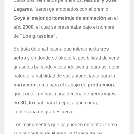
Estos dos hermanos palmerinos,
Manuel y José
Lagares
, fueron galardonados con el premio
Goya al mejor cortometraje de animación
en el
año
2000
, el cual se presentaba bajo el nombre
de
“Los girasoles”
.
Se trata de una historia que interconecta
tres
actos
y en donde se
ofrece la posibilidad de ver a
girasoles bailando y tocando swing, para
así dejar
patente la habilidad de sus autores tanto para la
narración
como para el trabajo de
producción
,
que contó con hasta una decena de
personajes
en 3D
, lo cual, para la época que corría,
conllevaba un gran esfuerzo.
Los monumentos que se pueden encontrar como
son el
castillo de Niebla
, el
Muelle de las