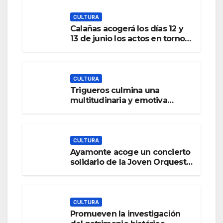
co
Elías’
CULTURA
Calañas acogerá los días 12 y
del XIX
13 de junio los actos en torno a
Festival
la celebración del Día del
de Cine
Fandango de la provincia de
Huelva
de
CULTURA
Islantill
Trigueros culmina una
a
multitudinaria y emotiva
Romería de San José Obrero
2026
CULTURA
Ayamonte acoge un concierto
solidario de la Joven Orquesta
Sinfónica de Sevilla
CULTURA
Promueven la investigación