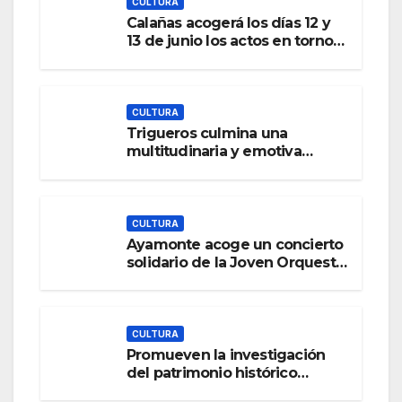
CULTURA
Calañas acogerá los días 12 y
13 de junio los actos en torno a
la celebración del Día del
Fandango de la provincia de
Huelva
CULTURA
Trigueros culmina una
multitudinaria y emotiva
Romería de San José Obrero
2026
CULTURA
Ayamonte acoge un concierto
solidario de la Joven Orquesta
Sinfónica de Sevilla
CULTURA
Promueven la investigación
del patrimonio histórico
sumergido de los lugares