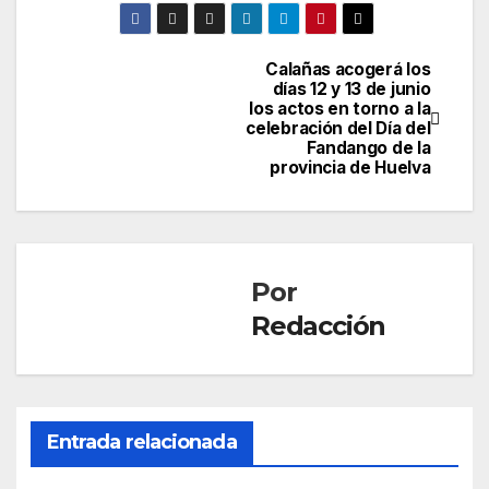
Calañas acogerá los
Navegación
días 12 y 13 de junio
los actos en torno a la
de
celebración del Día del
Fandango de la
entradas
provincia de Huelva
Por
Redacción
Entrada relacionada
CULTURA
Cala