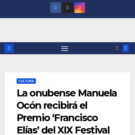
Saltar
al
contenido
CULTURA
La onubense Manuela
Ocón recibirá el
Premio ‘Francisco
Elías’ del XIX Festival