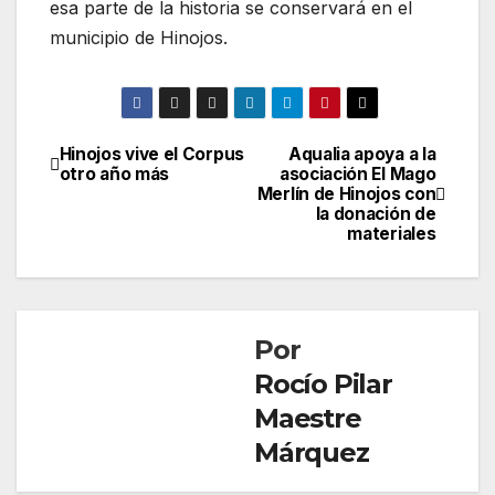
esa parte de la historia se conservará en el
municipio de Hinojos.
Hinojos vive el Corpus
Aqualia apoya a la
Navegación
otro año más
asociación El Mago
Merlín de Hinojos con
de
la donación de
materiales
entradas
Por
Rocío Pilar
Maestre
Márquez