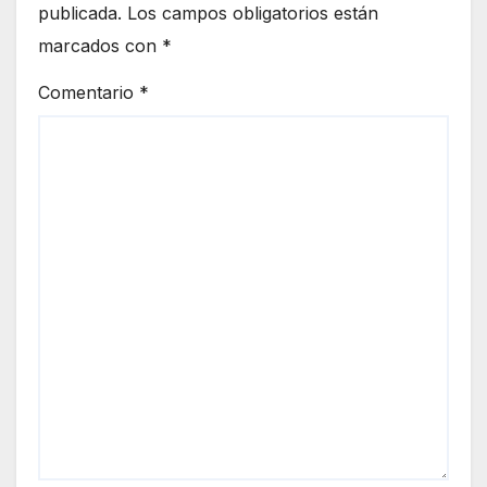
Rom
publicada.
Los campos obligatorios están
ante
ero
marcados con
*
eme
2026
rgen
Comentario
*
cias