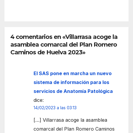
IÓN
arte,
músi
ca y
litera
tura
4 comentarios en «Villarrasa acoge la
en
asamblea comarcal del Plan Romero
sus
Caminos de Huelva 2023»
Noc
hes
Blan
El SAS pone en marcha un nuevo
cas
sistema de información para los
servicios de Anatomía Patológica
dice:
14/02/2023 a las 03:13
[…] Villarrasa acoge la asamblea
comarcal del Plan Romero Caminos