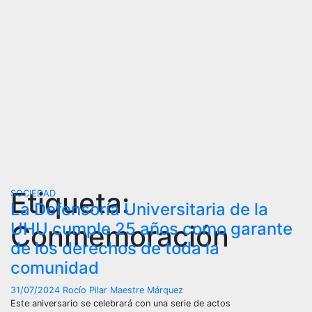
Etiqueta:
SOCIEDAD
La Defensoría Universitaria de la
UHU cumple 25 años como garante
Conmemoración
de los derechos de toda la
comunidad
31/07/2024
Rocío Pilar Maestre Márquez
Este aniversario se celebrará con una serie de actos