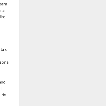
para
lma
la;
ta o
rsona
ado
l
o de