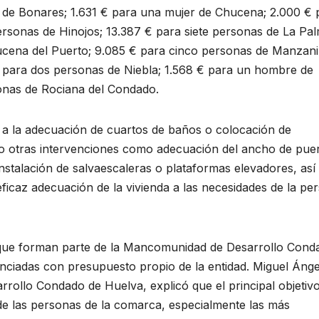
 de Bonares; 1.631 € para una mujer de Chucena; 2.000 € 
rsonas de Hinojos; 13.387 € para siete personas de La Pa
ucena del Puerto; 9.085 € para cinco personas de Manzanil
 para dos personas de Niebla; 1.568 € para un hombre de
onas de Rociana del Condado.
 a la adecuación de cuartos de baños o colocación de
 otras intervenciones como adecuación del ancho de puer
instalación de salvaescaleras o plataformas elevadores, así
ficaz adecuación de la vivienda a las necesidades de la pe
s que forman parte de la Mancomunidad de Desarrollo Cond
anciadas con presupuesto propio de la entidad. Miguel Ánge
rollo Condado de Huelva, explicó que el principal objetiv
a de las personas de la comarca, especialmente las más