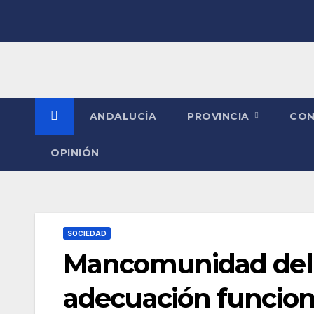
Saltar
al
contenido
ANDALUCÍA
PROVINCIA
CO
OPINIÓN
SOCIEDAD
Mancomunidad del 
adecuación funciona