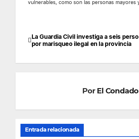
vulnerables, como son las personas mayores y
La Guardia Civil investiga a seis pers
Navegación
por marisqueo ilegal en la provincia
de
entradas
Por
El Condado 
Entrada relacionada
SOCIEDAD
SOCIED
Mue
Marl