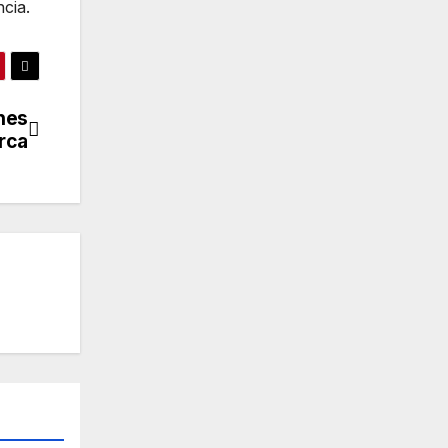
cia.
nes
rca