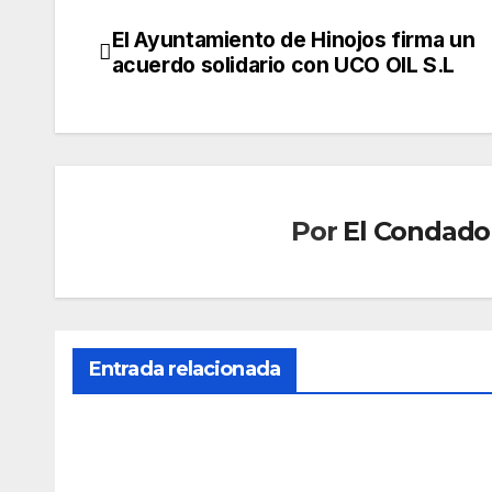
El Ayuntamiento de Hinojos firma un
Navegación
acuerdo solidario con UCO OIL S.L
de
entradas
Por
El Condado 
UNCATE
La
case
ta d
JUL 12
Entrada relacionada
UNCATEGORIZED
las
La
Fies
2026
Univ
as
ROCÍ
ersid
Colo
JUL 14,
PILAR
ad
mbi