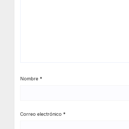
ubri
Vers
mie
one
nto
’
Nombre
*
Correo electrónico
*