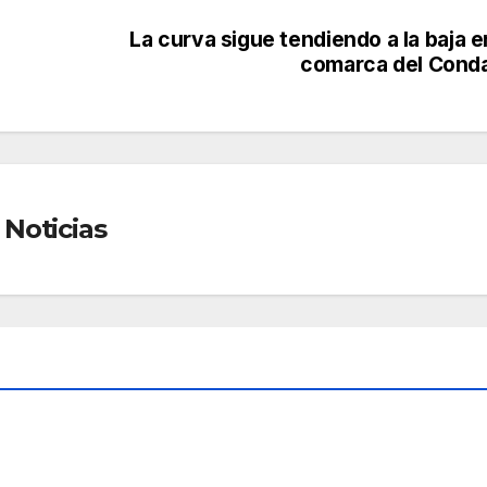
La curva sigue tendiendo a la baja e
comarca del Cond
Noticias
GORIZED
e
SOCIEDAD
,
UNCATEGORIZED
Félix
t
Cam
O
acho
JUN 11,
pres