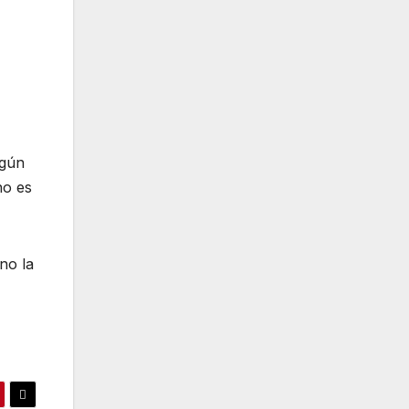
egún
no es
no la