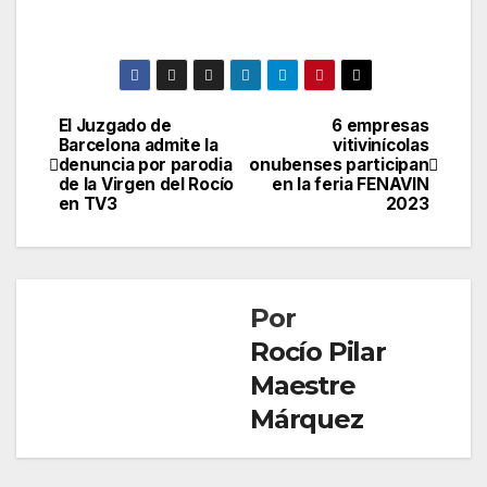
El Juzgado de
6 empresas
Navegación
Barcelona admite la
vitivinícolas
denuncia por parodia
onubenses participan
de
de la Virgen del Rocío
en la feria FENAVIN
en TV3
2023
entradas
Por
Rocío Pilar
Maestre
Márquez