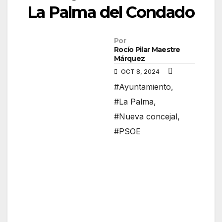
La Palma del Condado
Por
Rocío Pilar Maestre
Márquez
OCT 8, 2024
#Ayuntamiento
,
#La Palma
,
#Nueva concejal
,
#PSOE