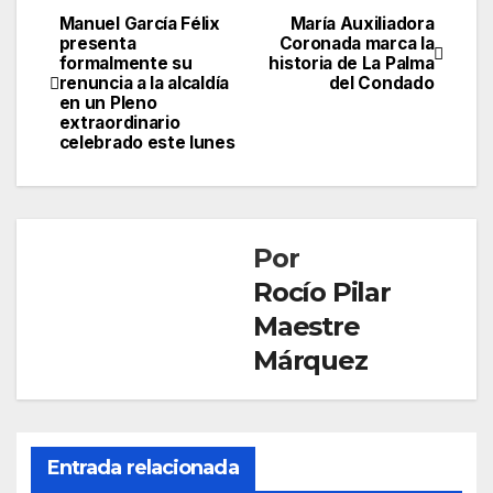
Manuel García Félix
María Auxiliadora
Navegación
presenta
Coronada marca la
formalmente su
historia de La Palma
de
renuncia a la alcaldía
del Condado
en un Pleno
entradas
extraordinario
celebrado este lunes
Por
Rocío Pilar
Maestre
Márquez
CONDADO
Entrada relacionada
PALOS