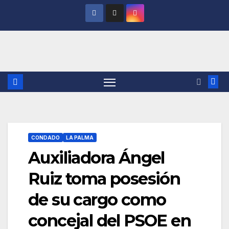
Saltar
al
contenido
CONDADO
LA PALMA
Auxiliadora Ángel
Ruiz toma posesión
de su cargo como
concejal del PSOE en