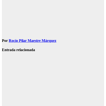
Por
Rocío Pilar Maestre Márquez
Entrada relacionada
SOCIEDAD
Muere una
agente de la
Guardia Civil
tras ser
tiroteada por
su expareja
Ago 5, 2026
Redacción