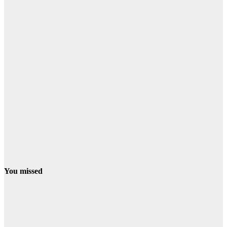
You missed
CONDADO
NIEBLA
La Junta eleva