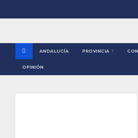
Saltar
al
contenido
ANDALUCÍA
PROVINCIA
CO
OPINIÓN
Etiqueta:
Gobierno