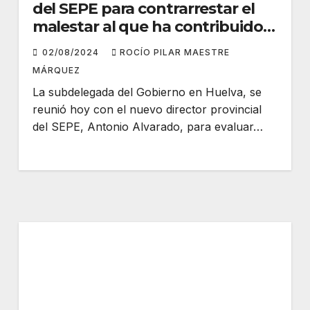
del SEPE para contrarrestar el
malestar al que ha contribuido
la falta de efectivos de vigilancia
02/08/2024
ROCÍO PILAR MAESTRE
de la Junta en las oficinas de
MÁRQUEZ
empleo en Huelva
La subdelegada del Gobierno en Huelva, se
reunió hoy con el nuevo director provincial
del SEPE, Antonio Alvarado, para evaluar…