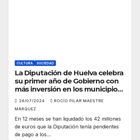
CULTURA
SOCIEDAD
La Diputación de Huelva celebra
su primer año de Gobierno con
más inversión en los municipios,
grandes proyectos en marcha y
26/07/2024
ROCÍO PILAR MAESTRE
deuda cero
MÁRQUEZ
En 12 meses se han liquidado los 42 millones
de euros que la Diputación tenía pendientes
de pago a los…