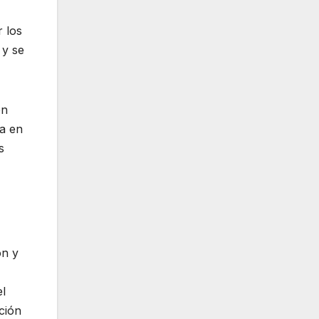
 los
 y se
en
ta en
s
ón y
el
ción