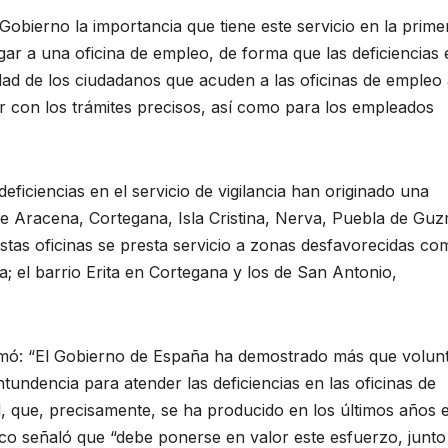
Gobierno la importancia que tiene este servicio en la prime
egar a una oficina de empleo, de forma que las deficiencias 
dad de los ciudadanos que acuden a las oficinas de empleo 
r con los trámites precisos, así como para los empleados
deficiencias en el servicio de vigilancia han originado una
s de Aracena, Cortegana, Isla Cristina, Nerva, Puebla de Gu
tas oficinas se presta servicio a zonas desfavorecidas co
ina; el barrio Erita en Cortegana y los de San Antonio,
firmó: “El Gobierno de España ha demostrado más que volun
ntundencia para atender las deficiencias en las oficinas de
, que, precisamente, se ha producido en los últimos años e
 Rico señaló que “debe ponerse en valor este esfuerzo, junt