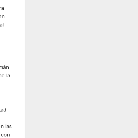
ra
en
al
zmán
mo la
tad
n las
o con