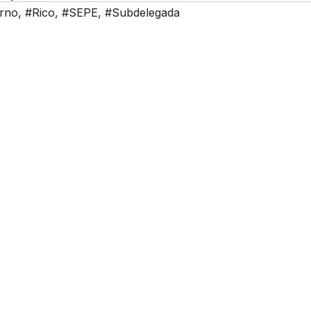
rno
,
#Rico
,
#SEPE
,
#Subdelegada