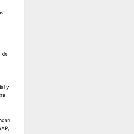
as
, de
ial y
tre
undan
SAP,