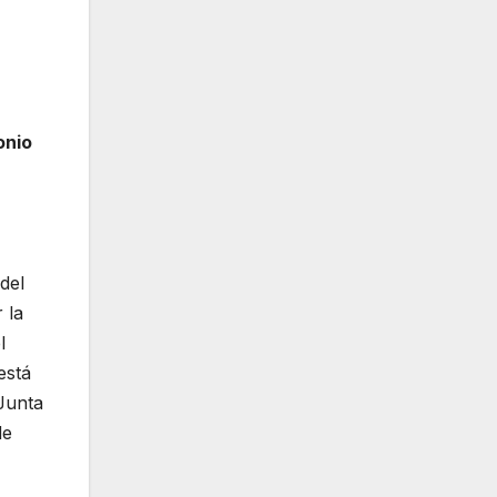
onio
del
 la
l
está
 Junta
de