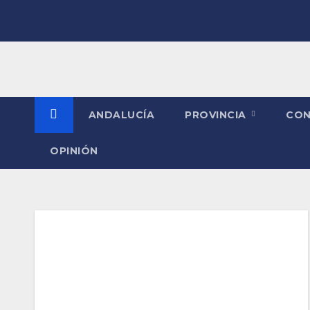
Saltar
al
contenido
ANDALUCÍA
PROVINCIA
CO
OPINIÓN
Etiqueta:
Deportes