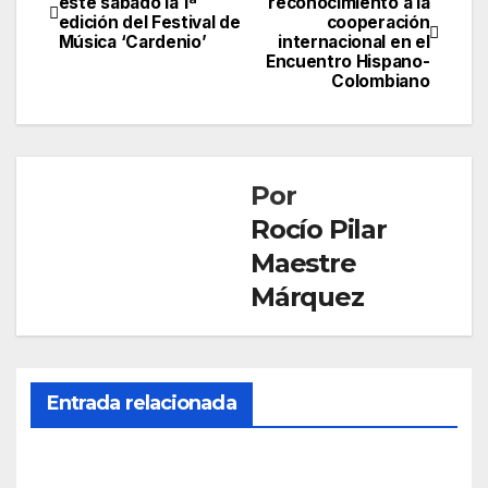
este sábado la 1ª
reconocimiento a la
edición del Festival de
cooperación
de
Música ‘Cardenio’
internacional en el
Encuentro Hispano-
entradas
Colombiano
Por
Rocío Pilar
Maestre
Márquez
Entrada relacionada
CULTURA
La
onu
bens