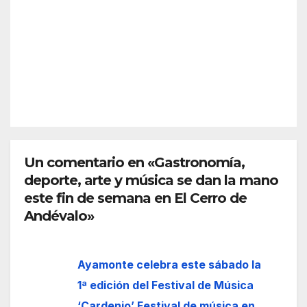
culm
torn
de
2026
ina
o a
Islan
una
la
tilla
mult
cele
REDACC
itudi
braci
IÓN
naria
ón
y
del
emo
Día
tiva
del
Rom
Un comentario en «Gastronomía,
Fand
ería
deporte, arte y música se dan la mano
ang
de
o de
este fin de semana en El Cerro de
San
la
Andévalo»
José
provi
Obre
ncia
ro
Ayamonte celebra este sábado la
de
2026
Huel
1ª edición del Festival de Música
va
‘Cardenio’ Festival de música en