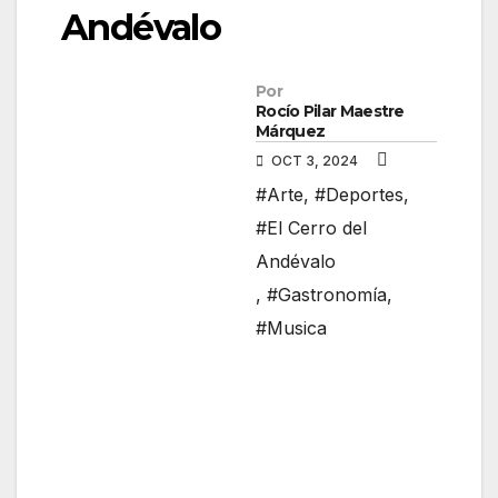
Andévalo
Por
Rocío Pilar Maestre
Márquez
OCT 3, 2024
#Arte
,
#Deportes
,
#El Cerro del
Andévalo
,
#Gastronomía
,
#Musica