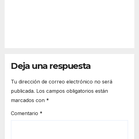
n?
arta
Así
refor
funci
zar
REDACC
ona
más
IÓN
el
la
espa
front
cio
era
euro
de
peo
Deja una respuesta
Ceut
a
Tu dirección de correo electrónico no será
publicada.
Los campos obligatorios están
marcados con
*
Comentario
*