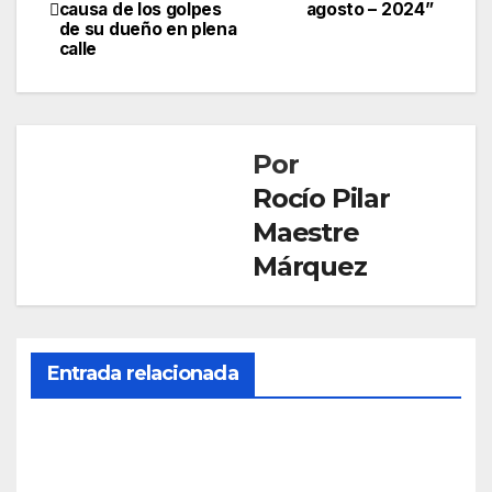
causa de los golpes
agosto – 2024”
de
de su dueño en plena
calle
entradas
Por
Rocío Pilar
Maestre
Márquez
Entrada relacionada
SOCIEDAD
Mue
re
una
AGO 5,
age