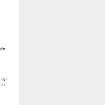
 de
raiga
les,