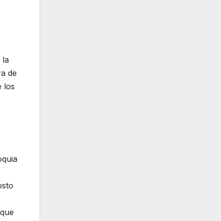
 la
ra de
e los
oquia
osto
 que