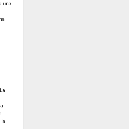
bo una
ona
 La
a
La
n
 la