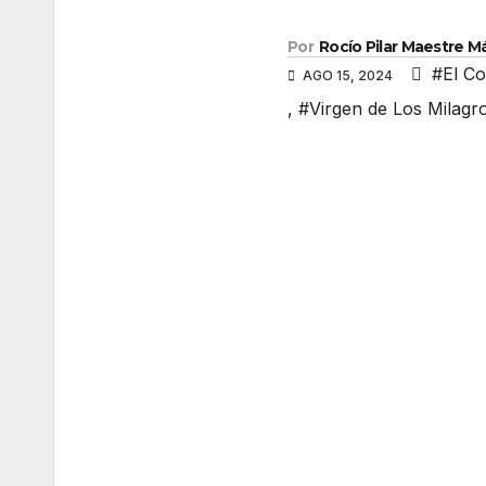
Por
Rocío Pilar Maestre 
#El C
AGO 15, 2024
,
#Virgen de Los Milagr