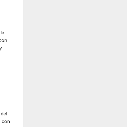
 la
 con
y
 del
, con