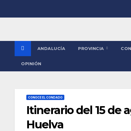
Saltar
al
contenido
ANDALUCÍA
PROVINCIA
CO
OPINIÓN
CONOCE EL CONDADO
Itinerario del 15 de
Huelva