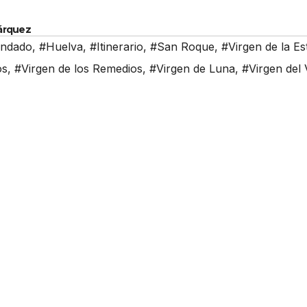
Márquez
ondado
,
#Huelva
,
#Itinerario
,
#San Roque
,
#Virgen de la Est
os
,
#Virgen de los Remedios
,
#Virgen de Luna
,
#Virgen del 