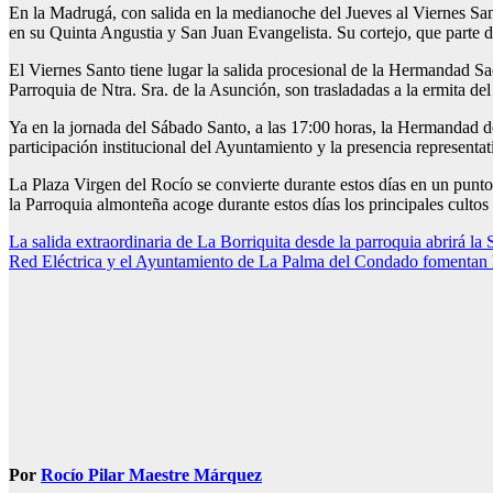
En la Madrugá, con salida en la medianoche del Jueves al Viernes San
en su Quinta Angustia y San Juan Evangelista. Su cortejo, que parte d
El Viernes Santo tiene lugar la salida procesional de la Hermandad Sac
Parroquia de Ntra. Sra. de la Asunción, son trasladadas a la ermita del
Ya en la jornada del Sábado Santo, a las 17:00 horas, la Hermandad 
participación institucional del Ayuntamiento y la presencia representa
La Plaza Virgen del Rocío se convierte durante estos días en un punto n
la Parroquia almonteña acoge durante estos días los principales cultos
Navegación
La salida extraordinaria de La Borriquita desde la parroquia abrirá 
Red Eléctrica y el Ayuntamiento de La Palma del Condado fomentan l
de
entradas
Por
Rocío Pilar Maestre Márquez