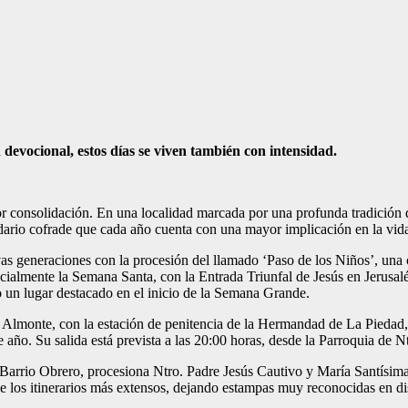
evocional, estos días se viven también con intensidad.
onsolidación. En una localidad marcada por una profunda tradición dev
ndario cofrade que cada año cuenta con una mayor implicación en la vid
 generaciones con la procesión del llamado ‘Paso de los Niños’, una ci
icialmente la Semana Santa, con la Entrada Triunfal de Jesús en Jerusa
 un lugar destacado en el inicio de la Semana Grande.
 Almonte, con la estación de penitencia de la Hermandad de La Piedad,
 año. Su salida está prevista a las 20:00 horas, desde la Parroquia de N
 el Barrio Obrero, procesiona Ntro. Padre Jesús Cautivo y María Santís
 de los itinerarios más extensos, dejando estampas muy reconocidas en di