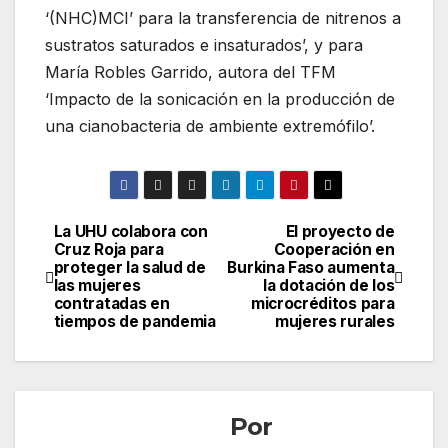
‘(NHC)MCI’ para la transferencia de nitrenos a
sustratos saturados e insaturados’, y para
María Robles Garrido, autora del TFM
‘Impacto de la sonicación en la producción de
una cianobacteria de ambiente extremófilo’.
La UHU colabora con
El proyecto de
Navegación
Cruz Roja para
Cooperación en
proteger la salud de
Burkina Faso aumenta
de
las mujeres
la dotación de los
contratadas en
microcréditos para
entradas
tiempos de pandemia
mujeres rurales
Por