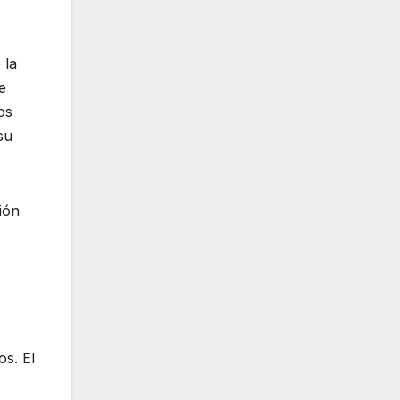
 la
e
os
su
ión
s. El