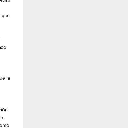
o que
l
ndo
ue la
ción
la
 como