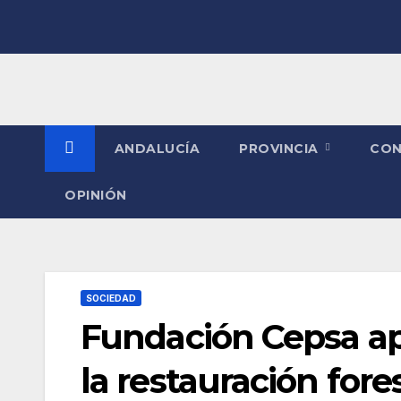
Saltar
al
contenido
ANDALUCÍA
PROVINCIA
CO
OPINIÓN
SOCIEDAD
Fundación Cepsa ap
la restauración fore