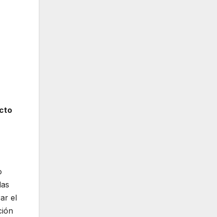
cto
o
las
ar el
ción