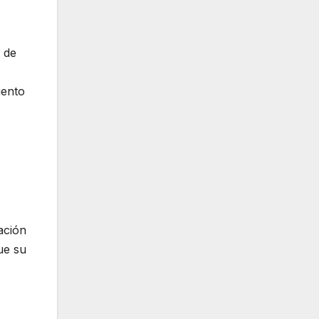
 de
iento
ación
ue su