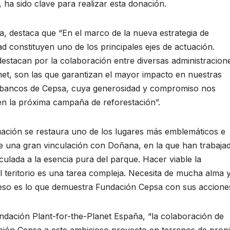
ha sido clave para realizar esta donación.
, destaca que “En el marco de la nueva estrategia de
d constituyen uno de los principales ejes de actuación.
estacan por la colaboración entre diversas administracion
et, son las que garantizan el mayor impacto en nuestras
os bancos de Cepsa, cuya generosidad y compromiso nos
o en la próxima campaña de reforestación”.
uación se restaura uno de los lugares más emblemáticos e
ne una gran vinculación con Doñana, en la que han trabaja
ulada a la esencia pura del parque. Hacer viable la
l teritorio es una tarea compleja. Necesita de mucha alma 
 eso es lo que demuestra Fundación Cepsa con sus acciones
dación Plant-for-the-Planet España, “la colaboración de
ión Cepsa a este ambicioso proyecto en terrenos de prop