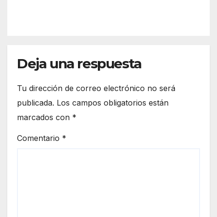
más
IÓN
el
la
espa
front
cio
era
euro
de
peo
Deja una respuesta
Ceut
a
Tu dirección de correo electrónico no será
publicada.
Los campos obligatorios están
marcados con
*
Comentario
*