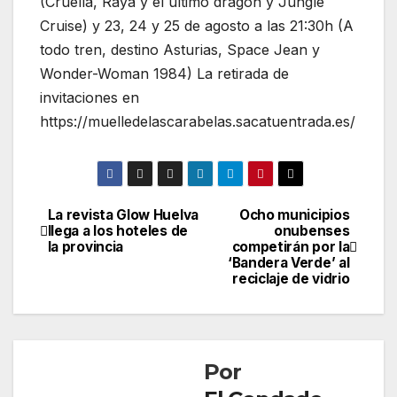
(Cruella, Raya y el último dragón y Jungle
Cruise) y 23, 24 y 25 de agosto a las 21:30h (A
todo tren, destino Asturias, Space Jean y
Wonder-Woman 1984) La retirada de
invitaciones en
https://muelledelascarabelas.sacatuentrada.es/
La revista Glow Huelva
Ocho municipios
Navegación
llega a los hoteles de
onubenses
la provincia
competirán por la
de
‘Bandera Verde’ al
reciclaje de vidrio
entradas
Por