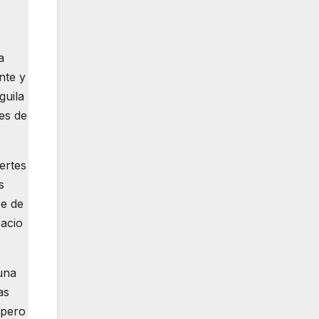
a
nte y
guila
es de
ertes
s
se de
pacio
una
as
 pero