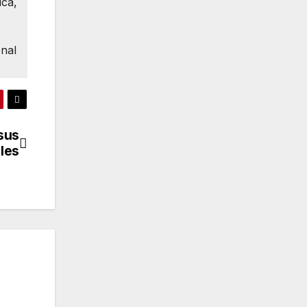
ica,
onal
 sus
les