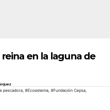
 reina en la laguna de
Márquez
la pescadora
,
#Ecosistema
,
#Fundación Cepsa
,