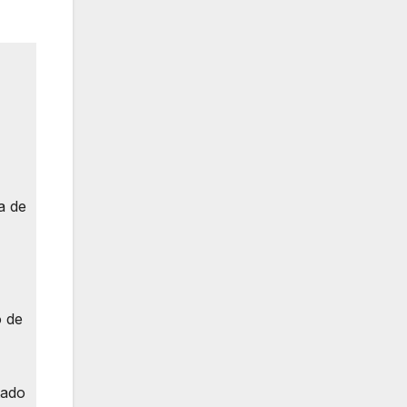
a de
ó de
tado