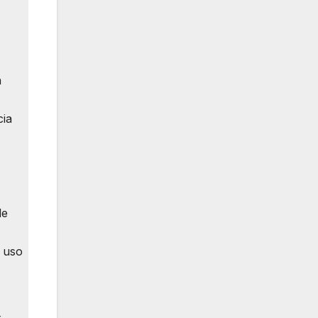
a
cia
de
 uso