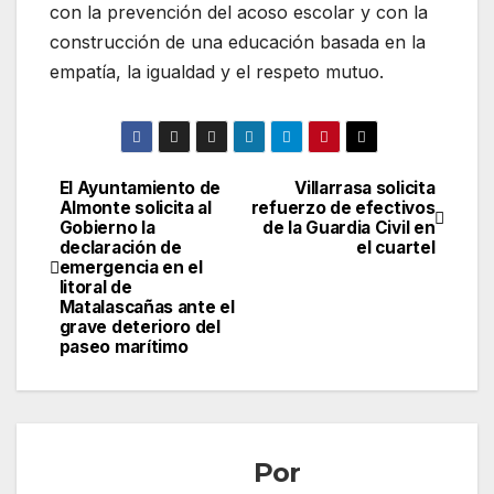
con la prevención del acoso escolar y con la
construcción de una educación basada en la
empatía, la igualdad y el respeto mutuo.
El Ayuntamiento de
Villarrasa solicita
Navegación
Almonte solicita al
refuerzo de efectivos
Gobierno la
de la Guardia Civil en
de
declaración de
el cuartel
emergencia en el
entradas
litoral de
Matalascañas ante el
grave deterioro del
paseo marítimo
Por