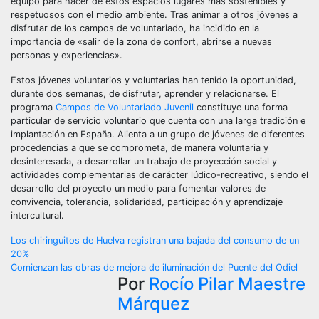
equipo para hacer de estos espacios lugares más sostenibles y
respetuosos con el medio ambiente. Tras animar a otros jóvenes a
disfrutar de los campos de voluntariado, ha incidido en la
importancia de «salir de la zona de confort, abrirse a nuevas
personas y experiencias».
Estos jóvenes voluntarios y voluntarias han tenido la oportunidad,
durante dos semanas, de disfrutar, aprender y relacionarse. El
programa
Campos de Voluntariado Juvenil
constituye una forma
particular de servicio voluntario que cuenta con una larga tradición e
implantación en España. Alienta a un grupo de jóvenes de diferentes
procedencias a que se comprometa, de manera voluntaria y
desinteresada, a desarrollar un trabajo de proyección social y
actividades complementarias de carácter lúdico-recreativo, siendo el
desarrollo del proyecto un medio para fomentar valores de
convivencia, tolerancia, solidaridad, participación y aprendizaje
intercultural.
Navegación
Los chiringuitos de Huelva registran una bajada del consumo de un
20%
de
Comienzan las obras de mejora de iluminación del Puente del Odiel
Por
Rocío Pilar Maestre
entradas
Márquez