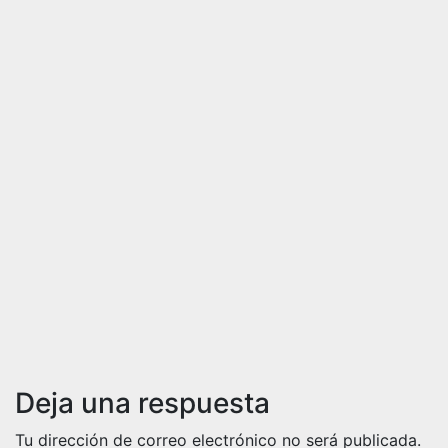
Ago 5, 2026
Redacción
SOCIEDAD
¿Qué es
Schengen?
Así
funciona
el
espacio
europeo
Ago 5, 2026
Redacción
Deja una respuesta
Tu dirección de correo electrónico no será publicada.