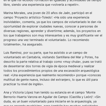
en el que ha recibido formación en igualdad y actividades de tiempo
libre, siendo una experiencia que «volvería a repetir».
Marina Morales, una joven de 20 años de Jaén, participó en el
campo ‘Proyecto artístico-Toledo’: «Ha sido una experiencia
inolvidable», comenta, ya que los campos de voluntariado le dan «la
oportunidad de explorar ciudades nuevas, conocer a personas de
diversas regiones, aprender y divertirme; además, los proyectos en
los que trabajamos son muy interesantes y es muy gratificante ver el
progreso una vez terminado el voluntariado. Lo recomiendo
totalmente», ha asegurado.
Luis Ramírez, por su parte, que ha asistido a un campo de
voluntariado en Cantabria, visitando Santillana del Mar y Potes, ha
descrito la parte relativa al trabajo como «muy chula», pues se trató
de desenterrar dos torres de vigía de época medieval y realizar
todos los procedimientos propios de una excavación arqueológica
real: «Una experiencia que realmente recomiendo» porque «conoces
multitud de gente nueva, incluso del extranjero, lo que es útil para
practicar tu nivel de inglés».
Ana y Victoria López han tenido su estancia en el campo ‘Monte
Bernorio-Huerta Varona en Aguilar de Campo (Castilla y León)’: «Sin
duda, es un buen voluntariado para iniciarte en la arqueología, ya
que se aprende muchísimo, pero también hay muchas actividades