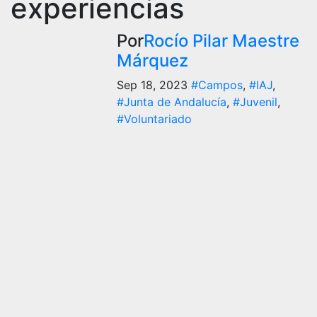
experiencias
Por
Rocío Pilar Maestre
Márquez
Sep 18, 2023
#Campos
,
#IAJ
,
#Junta de Andalucía
,
#Juvenil
,
#Voluntariado