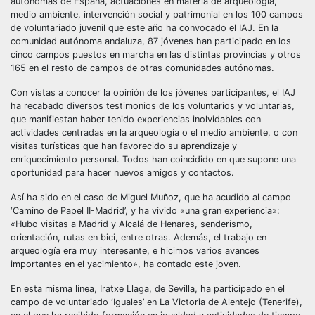
autónomas de España, actuaciones en materia de arqueología,
medio ambiente, intervención social y patrimonial en los 100 campos
de voluntariado juvenil que este año ha convocado el IAJ. En la
comunidad autónoma andaluza, 87 jóvenes han participado en los
cinco campos puestos en marcha en las distintas provincias y otros
165 en el resto de campos de otras comunidades autónomas.
Con vistas a conocer la opinión de los jóvenes participantes, el IAJ
ha recabado diversos testimonios de los voluntarios y voluntarias,
que manifiestan haber tenido experiencias inolvidables con
actividades centradas en la arqueología o el medio ambiente, o con
visitas turísticas que han favorecido su aprendizaje y
enriquecimiento personal. Todos han coincidido en que supone una
oportunidad para hacer nuevos amigos y contactos.
Así ha sido en el caso de Miguel Muñoz, que ha acudido al campo
‘Camino de Papel II-Madrid’, y ha vivido «una gran experiencia»:
«Hubo visitas a Madrid y Alcalá de Henares, senderismo,
orientación, rutas en bici, entre otras. Además, el trabajo en
arqueología era muy interesante, e hicimos varios avances
importantes en el yacimiento», ha contado este joven.
En esta misma línea, Iratxe Llaga, de Sevilla, ha participado en el
campo de voluntariado ‘Iguales’ en La Victoria de Alentejo (Tenerife),