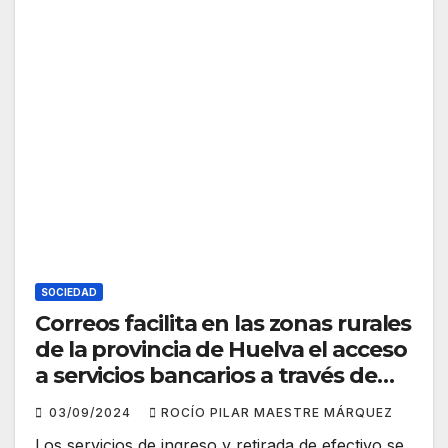
SOCIEDAD
Correos facilita en las zonas rurales
de la provincia de Huelva el acceso
a servicios bancarios a través de
‘Correos Cash’
03/09/2024
ROCÍO PILAR MAESTRE MÁRQUEZ
Los servicios de ingreso y retirada de efectivo se