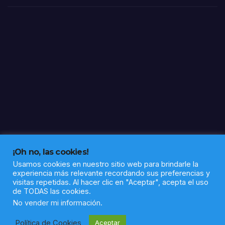
a”
¡Oh no, las cookies!
Usamos cookies en nuestro sitio web para brindarle la
experiencia más relevante recordando sus preferencias y
visitas repetidas. Al hacer clic en "Aceptar", acepta el uso
de TODAS las cookies.
Funciona gracias a WordPress
|
Tema: Newsup de
Themeansar
No vender mi información
.
Política de Cookies
Aceptar
Política de privacidad
Aviso legal
Sobre nosotros