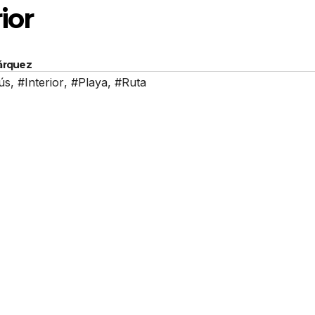
ior
Márquez
ús
,
#Interior
,
#Playa
,
#Ruta