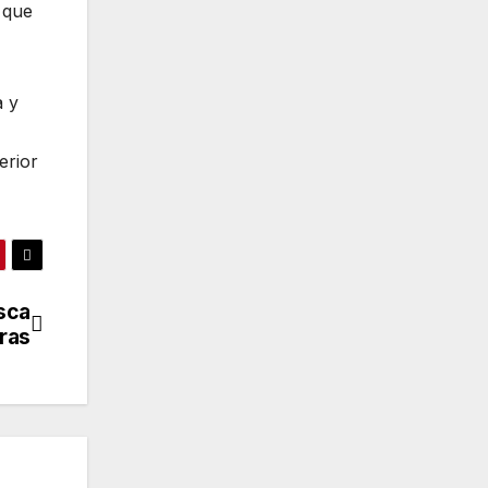
 que
a y
erior
sca
ras