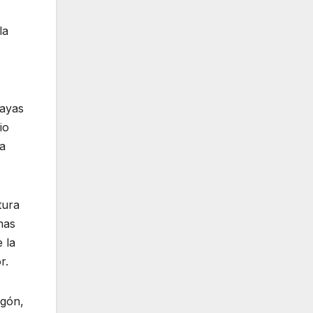
la
layas
io
la
tura
mas
 la
r.
agón,