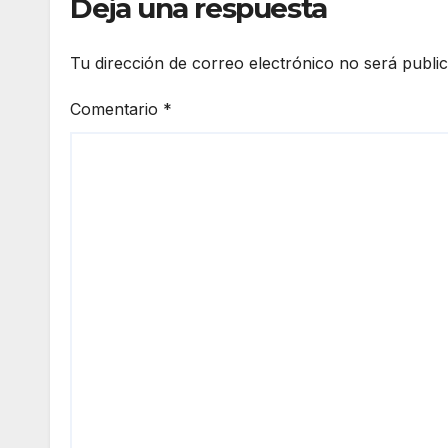
Deja una respuesta
Cum
ha
bres
abie
May
to
Tu dirección de correo electrónico no será publi
ores
más
de
Comentario
*
60
itine
rario
s
soci
labo
ales
en l
barr
ada
Alto
de l
Mes