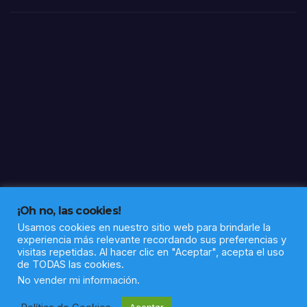
a”
¡Oh no, las cookies!
Usamos cookies en nuestro sitio web para brindarle la
experiencia más relevante recordando sus preferencias y
visitas repetidas. Al hacer clic en "Aceptar", acepta el uso
de TODAS las cookies.
Funciona gracias a WordPress
|
Tema: Newsup de
Themeansar
No vender mi información
.