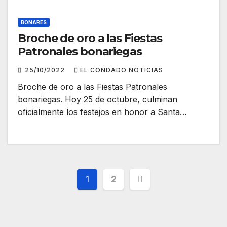
BONARES
Broche de oro a las Fiestas
Patronales bonariegas
25/10/2022
EL CONDADO NOTICIAS
Broche de oro a las Fiestas Patronales
bonariegas. Hoy 25 de octubre, culminan
oficialmente los festejos en honor a Santa…
Paginación
1
2
de
entradas