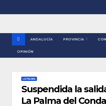
Saltar
al
contenido
ANDALUCÍA
PROVINCIA
CO
OPINIÓN
LA PALMA
Suspendida la salida
La Palma del Cond