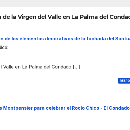
dura
nte
la
 de la Virgen del Valle en La Palma del Conda
mad
ruga
da
ón de los elementos decorativos de la fachada del Santu
de
dice:
este
lune
s
del Valle en La Palma del Condado […]
RESP
los Montpensier para celebrar el Rocío Chico - El Condado