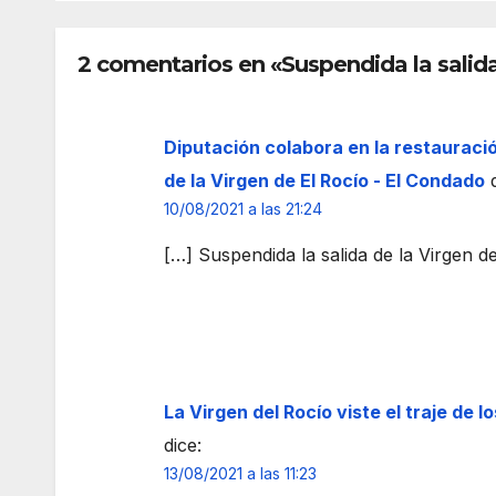
cele
Tem
bra
plo
2 comentarios en «Suspendida la salida
una
de
nuev
La
a
Pal
Diputación colabora en la restauraci
edici
ma
ón
del
de la Virgen de El Rocío - El Condado
de
Con
10/08/2021 a las 21:24
sus
dad
[…] Suspendida la salida de la Virgen 
tradi
o
cion
ales
Colo
nias
de
La Virgen del Rocío viste el traje de 
Vera
dice:
no
13/08/2021 a las 11:23