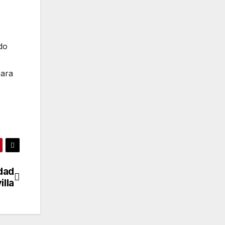
do
para
dad
illa