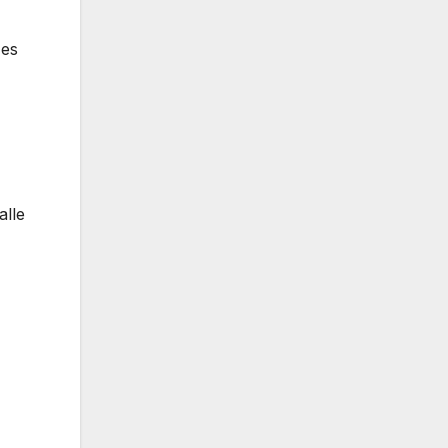
 es
alle