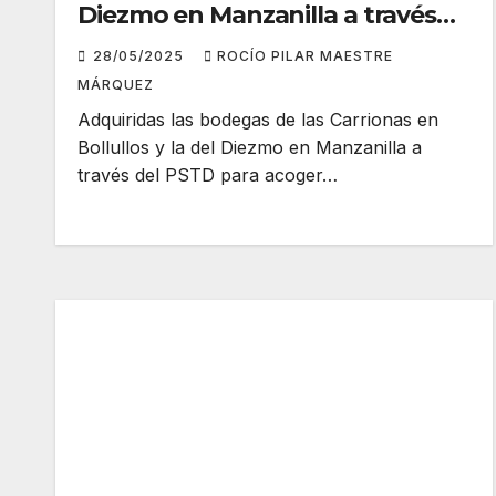
Diezmo en Manzanilla a través
del PSTD para acoger espacios
28/05/2025
ROCÍO PILAR MAESTRE
de enoturismo
MÁRQUEZ
Adquiridas las bodegas de las Carrionas en
Bollullos y la del Diezmo en Manzanilla a
través del PSTD para acoger…