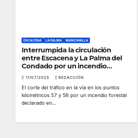
ESCACENA
LA PALMA
MANZANILLA
Interrumpida la circulación
entre Escacena y La Palma del
Condado por un incendio
cercano a la vía
11/07/2025
REDACCIÓN
El corte del tráfico en la vía en los puntos
kilométricos 57 y 58 por un incendio forestal
declarado en…