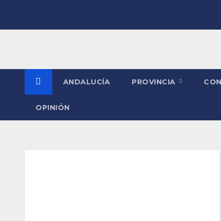
Saltar
al
contenido
ANDALUCÍA
PROVINCIA
CO
OPINIÓN
Categoría:
MANZANILLA