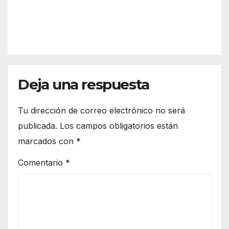
mult
cele
REDACC
itudi
braci
IÓN
naria
ón
y
del
emo
Día
tiva
del
Rom
Deja una respuesta
Fand
ería
ang
de
o de
Tu dirección de correo electrónico no será
San
la
publicada.
Los campos obligatorios están
José
provi
marcados con
*
Obre
ncia
ro
de
Comentario
*
2026
Huel
va