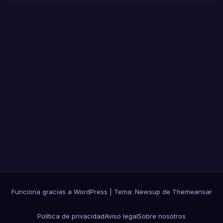
año
y
elev
a a
17
los
caso
s
Funciona gracias a WordPress
|
Tema: Newsup de
Themeansar
Política de privacidad
Aviso legal
Sobre nosotros