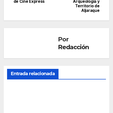
de Cine Express
Arqueología y
Territorio de
Aljaraque
Por
Redacción
Entrada relacionada
CULTURA
La
onu
bens
JUN 15,
e
2026
Man
uela