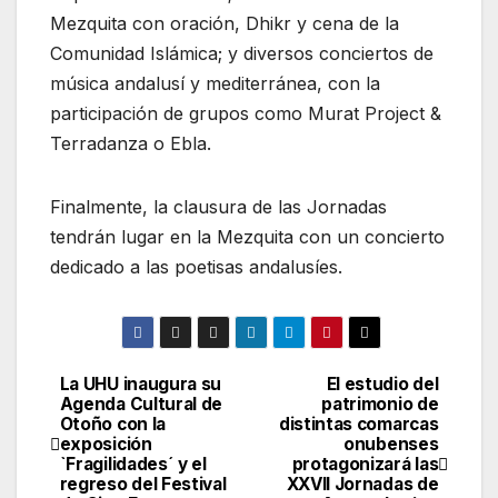
Mezquita con oración, Dhikr y cena de la
Comunidad Islámica; y diversos conciertos de
música andalusí y mediterránea, con la
participación de grupos como Murat Project &
Terradanza o Ebla.
Finalmente, la clausura de las Jornadas
tendrán lugar en la Mezquita con un concierto
dedicado a las poetisas andalusíes.
La UHU inaugura su
El estudio del
Navegación
Agenda Cultural de
patrimonio de
Otoño con la
distintas comarcas
de
exposición
onubenses
`Fragilidades´ y el
protagonizará las
entradas
regreso del Festival
XXVII Jornadas de