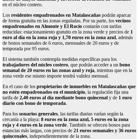
en el núcleo costero.
Los
residentes empadronados en Matalascañas
podrán aparcar
de forma gratuita en las zonas reguladas. Por su parte, los
vecinos
empadronados en Almonte y El Rocío
contarán con tarifas
reducidas: estacionamiento gratuito en la zona verde y precios de
1
euro al día en la zona roja y 1,70 euros en la zona azul
, además
de bonos semanales de 6 euros, mensuales de 20 euros y de
temporada por 95 euros.
El sistema también contempla medidas específicas para los
trabajadores del núcleo costero
, que podrán acceder a un
bono
semanal de 20 euros en las zonas azul y roja
, mientras que en la
zona verde ese mismo importe tendrá validez mensual.
En el caso de los
propietarios de inmuebles en Matalascañas que
no estén empadronados en el municipio
, la regulación fija una
tarifa de
2,40 euros al día mediante bono quincenal
y de
1 euro
diario con bono de temporada
.
Para los
usuarios generales
, las tarifas diarias varían según la
cercanía a la playa:
8 euros en la zona azul, 5 euros en la zona
roja y 4 euros en la zona verde
. También se ofrecen bonos para
estancias más largas, con precios de
21 euros semanales y 36 euros
quincenales
, independientemente de la zona.