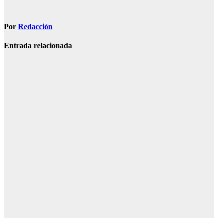
Por
Redacción
Entrada relacionada
CONDADO
LA PALMA
Cortadas
varias
carreteras
desde La
Palma del
Condado por
la evolución
del incendio
forestal
Ago 9, 2026
Redacción
CONDADO
LA PALMA