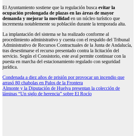
El Ayuntamiento sostiene que la regulación busca
evitar la
ocupación prolongada de plazas en las áreas de mayor
demanda y mejorar la movilidad
en un núcleo turístico que
incrementa notablemente su población durante la temporada alta.
La implantación del sistema se ha realizado conforme al
procedimiento administrativo y cuenta con el respaldo del
Tribunal
Administrativo de Recursos Contractuales de la Junta de Andalucía
,
tras desestimarse el recurso presentado contra la licitación del
servicio. Según el Consistorio, este aval permite continuar con la
puesta en marcha del estacionamiento regulado con seguridad
jurídica.
Navegación
Condenada a diez años de prisión por provocar un incendio que
arrasó 80 chabolas en Palos de la Frontera
de
Almonte y la Diputación de Huelva presentan la colección de
entradas
láminas “Un siglo de herencia” sobre El Rocío