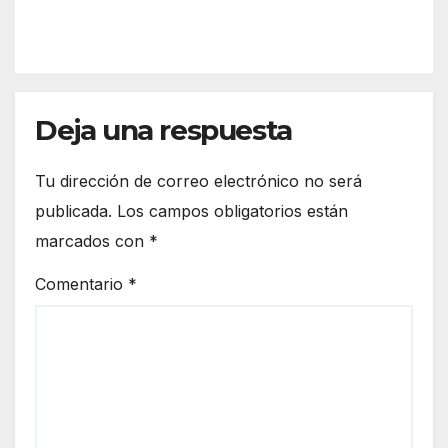
mie
IÓN
turis
nto
mo
prev
con
entiv
un
o y
men
Deja una respuesta
más
or a
de
bord
270
Tu dirección de correo electrónico no será
o en
efec
publicada.
Los campos obligatorios están
Palo
tivos
marcados con
*
s de
la
Comentario
*
Fron
tera