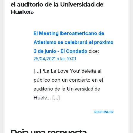
ería
el auditorio de la Universidad de
ang
de
Huelva»
o de
San
la
José
provi
Obre
El Meeting Iberoamericano de
ncia
ro
Atletismo se celebrará el próximo
de
2026
Huel
3 de junio - El Condado
dice:
va
25/04/2021 a las 10:01
[…] ‘La La Love You’ deleita al
público con un concierto en el
auditorio de la Universidad de
Huelv… […]
RESPONDER
Deja una respuesta