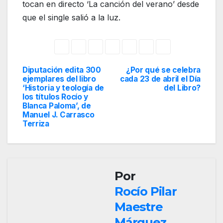
tocan en directo ‘La canción del verano’ desde
que el single salió a la luz.
Diputación edita 300
¿Por qué se celebra
Navegación
ejemplares del libro
cada 23 de abril el Día
‘Historia y teología de
del Libro?
de
los títulos Rocío y
Blanca Paloma’, de
entradas
Manuel J. Carrasco
Terriza
Por
Rocío Pilar
Maestre
Márquez