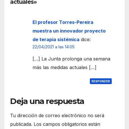
a
va
actuales»
pers
onal
sanit
El profesor Torres-Pereira
ario
muestra un innovador proyecto
en el
de terapia sistémica
dice:
Hos
22/04/2021 a las 14:05
pital
Virg
[…] La Junta prolonga una semana
en
más las medidas actuales […]
del
Rocí
RESPONDER
o
Deja una respuesta
Tu dirección de correo electrónico no será
publicada.
Los campos obligatorios están