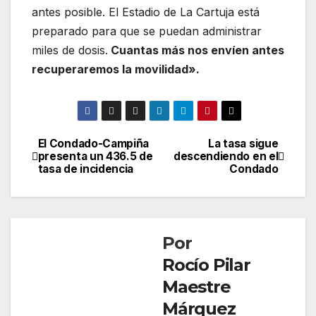
antes posible. El Estadio de La Cartuja está
preparado para que se puedan administrar
miles de dosis.
Cuantas más nos envíen antes
recuperaremos la movilidad».
El Condado-Campiña
La tasa sigue
Navegación
presenta un 436.5 de
descendiendo en el
tasa de incidencia
Condado
de
entradas
Por
Rocío Pilar
Maestre
Márquez