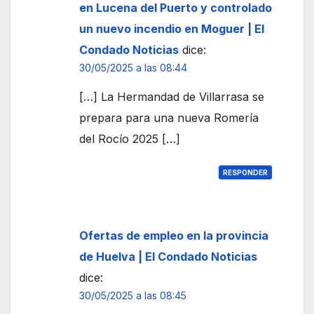
olida
a
en Lucena del Puerto y controlado
r
nub
un nuevo incendio en Moguer | El
gran
e de
Condado Noticias
dice:
part
hum
30/05/2025 a las 08:44
e del
o
perí
[…] La Hermandad de Villarrasa se
metr
prepara para una nueva Romería
o
del Rocío 2025 […]
RESPONDER
Ofertas de empleo en la provincia
de Huelva | El Condado Noticias
dice:
30/05/2025 a las 08:45