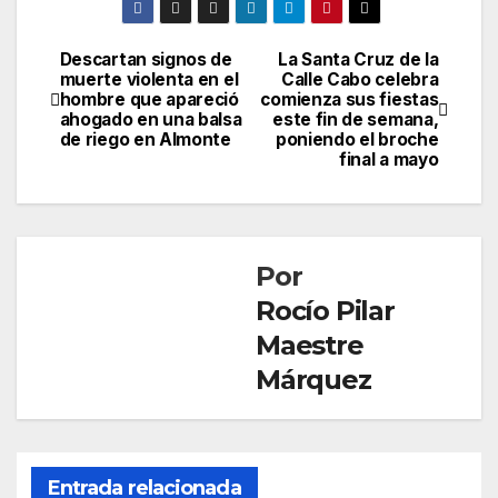
Descartan signos de
La Santa Cruz de la
Navegación
muerte violenta en el
Calle Cabo celebra
hombre que apareció
comienza sus fiestas
de
ahogado en una balsa
este fin de semana,
de riego en Almonte
poniendo el broche
entradas
final a mayo
Por
Rocío Pilar
Maestre
Márquez
CONDADO
LA
Entrada relacionada
PALMA