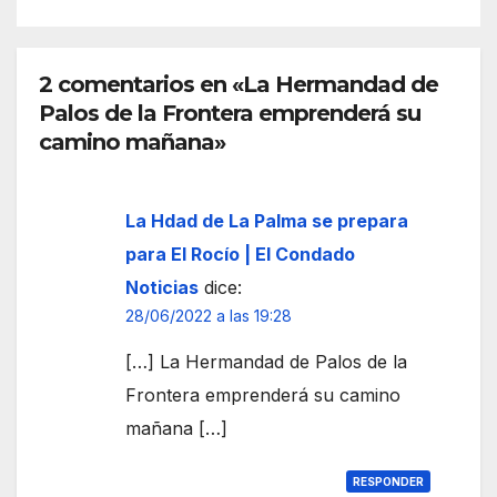
porq
Palo
ue
s de
ya
la
2 comentarios en «La Hermandad de
llega
Fron
Palos de la Frontera emprenderá su
tu
tera
Rein
camino mañana»
a”
La Hdad de La Palma se prepara
para El Rocío | El Condado
Noticias
dice:
28/06/2022 a las 19:28
[…] La Hermandad de Palos de la
Frontera emprenderá su camino
mañana […]
RESPONDER