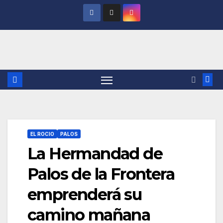
Saltar
al
contenido
EL ROCIO
PALOS
La Hermandad de
Palos de la Frontera
emprenderá su
camino mañana