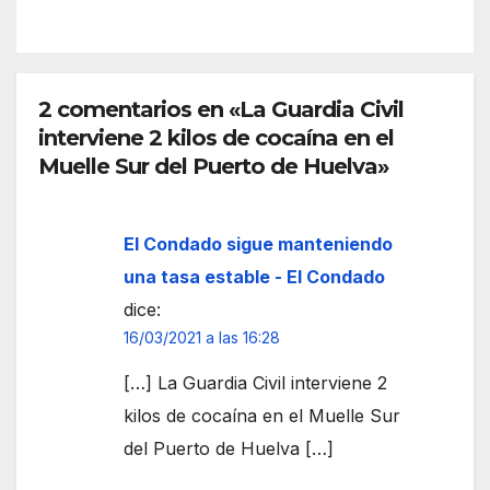
la
espa
front
cio
era
euro
de
peo
2 comentarios en «La Guardia Civil
Ceut
interviene 2 kilos de cocaína en el
a
Muelle Sur del Puerto de Huelva»
El Condado sigue manteniendo
una tasa estable - El Condado
dice:
16/03/2021 a las 16:28
[…] La Guardia Civil interviene 2
kilos de cocaína en el Muelle Sur
del Puerto de Huelva […]