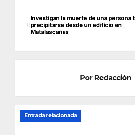
Investigan la muerte de una persona 
Navegación
precipitarse desde un edificio en
de
Matalascañas
entradas
Por
Redacción
CONDADO
CONDAD
Entrada relacionada
NIEBLA
NIEBLA
Cont
El
inúa
ince