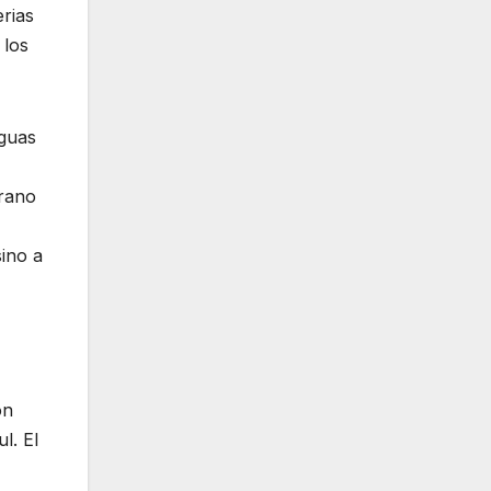
rias
 los
aguas
erano
sino a
ón
l. El