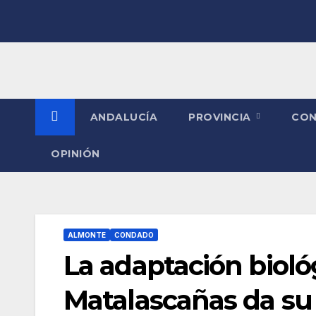
Saltar
al
contenido
ANDALUCÍA
PROVINCIA
CO
OPINIÓN
ALMONTE
CONDADO
La adaptación bioló
Matalascañas da su 