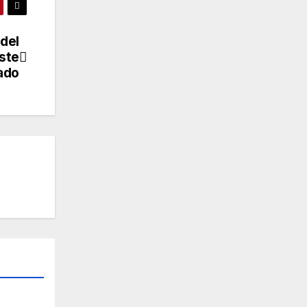
del
ste
ado