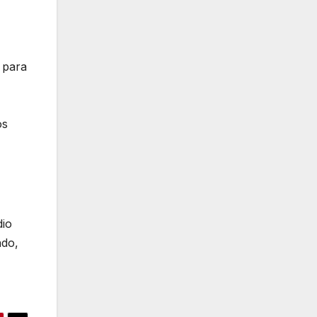
o para
os
dio
ado,