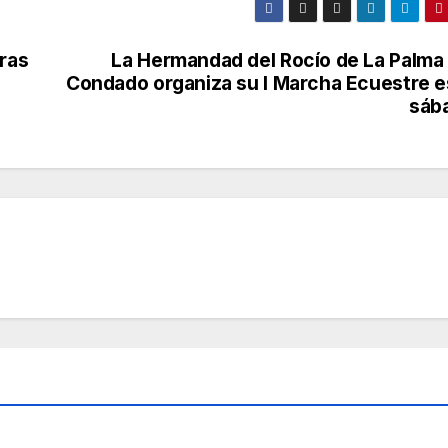
tras
La Hermandad del Rocío de La Palma 
Condado organiza su I Marcha Ecuestre e
sáb
O
CONDADO
PALOS
Inve
stiga