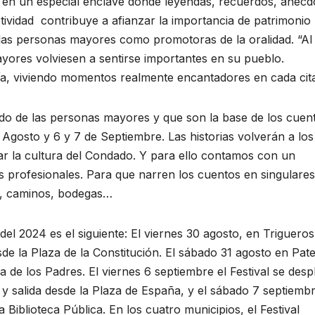
te en un especial enclave donde leyendas, recuerdos, anécd
ctividad contribuye a afianzar la importancia de patrimonio
e las personas mayores como promotoras de la oralidad. “Al
ores volviesen a sentirse importantes en su pueblo.
a, viviendo momentos realmente encantadores en cada cita
do de las personas mayores y que son la base de los cuen
e Agosto y 6 y 7 de Septiembre. Las historias volverán a los
r la cultura del Condado. Y para ello contamos con un
 profesionales. Para que narren los cuentos en singulares
s, caminos, bodegas…
del 2024 es el siguiente: El viernes 30 agosto, en Triguero
de la Plaza de la Constitución. El sábado 31 agosto en Pat
de los Padres. El viernes 6 septiembre el Festival se desp
y salida desde la Plaza de España, y el sábado 7 septiemb
 Biblioteca Pública. En los cuatro municipios, el Festival