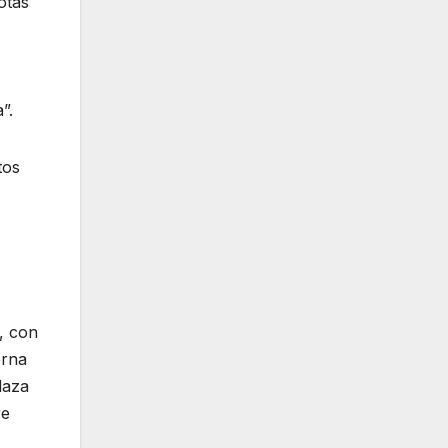
otas
”.
tos
s, con
erna
laza
re