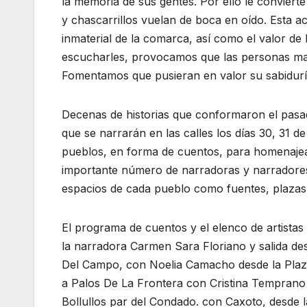
la memoria de sus gentes. Por ello le convier
y chascarrillos vuelan de boca en oído. Esta a
inmaterial de la comarca, así como el valor d
escucharles, provocamos que las personas may
Fomentamos que pusieran en valor su sabidurí
Decenas de historias que conformaron el pasa
que se narrarán en las calles los días 30, 31 d
pueblos, en forma de cuentos, para homenajea
importante número de narradoras y narradores
espacios de cada pueblo como fuentes, plaza
El programa de cuentos y el elenco de artistas 
la narradora Carmen Sara Floriano y salida des
Del Campo, con Noelia Camacho desde la Plaza 
a Palos De La Frontera con Cristina Temprano 
Bollullos par del Condado. con Caxoto, desde la