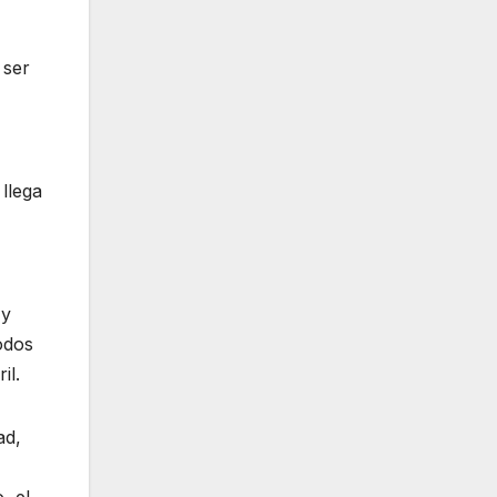
 ser
llega
 y
odos
il.
ad,
, el