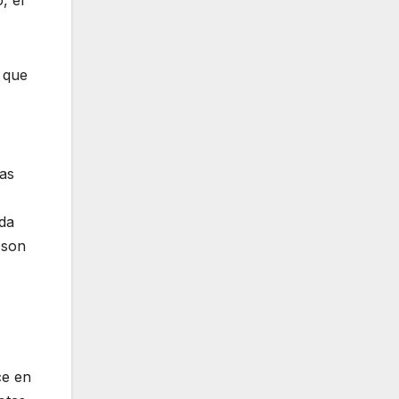
y que
tas
ada
 son
ce en