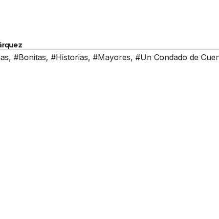
Márquez
as
,
#Bonitas
,
#Historias
,
#Mayores
,
#Un Condado de Cuen