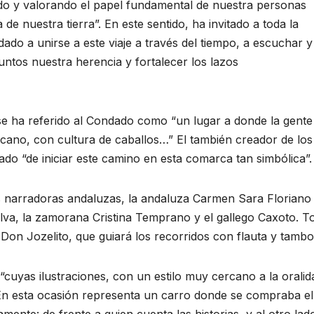
do y valorando el papel fundamental de nuestra personas
de nuestra tierra”. En este sentido, ha invitado a toda la
ado a unirse a este viaje a través del tiempo, a escuchar y
ntos nuestra herencia y fortalecer los lazos
se ha referido al Condado como “un lugar a donde la gente 
ano, con cultura de caballos…” El también creador de los
ado “de iniciar este camino en esta comarca tan simbólica”.
s narradoras andaluzas, la andaluza Carmen Sara Floriano
lva, la zamorana Cristina Temprano y el gallego Caxoto. T
n Jozelito, que guiará los recorridos con flauta y tambor
, “cuyas ilustraciones, con un estilo muy cercano a la oralid
n esta ocasión representa un carro donde se compraba el
amente: de frente a quien cuenta las historias, y al otro lado