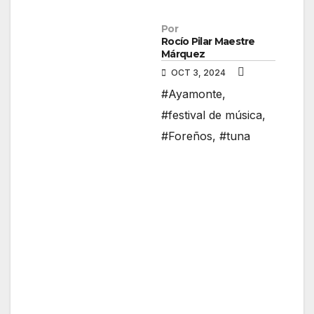
Por
Rocío Pilar Maestre
Márquez
OCT 3, 2024
#Ayamonte
,
#festival de música
,
#Foreños
,
#tuna