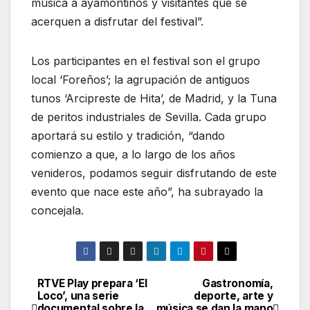
música a ayamontinos y visitantes que se
acerquen a disfrutar del festival”.
Los participantes en el festival son el grupo
local ‘Foreños’; la agrupación de antiguos
tunos ‘Arcipreste de Hita’, de Madrid, y la Tuna
de peritos industriales de Sevilla. Cada grupo
aportará su estilo y tradición, “dando
comienzo a que, a lo largo de los años
venideros, podamos seguir disfrutando de este
evento que nace este año”, ha subrayado la
concejala.
RTVE Play prepara ‘El
Gastronomía,
Navegación
Loco’, una serie
deporte, arte y
documental sobre la
música se dan la mano