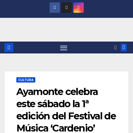
Saltar
al
contenido
CULTURA
Ayamonte celebra
este sábado la 1ª
edición del Festival de
Música ‘Cardenio’