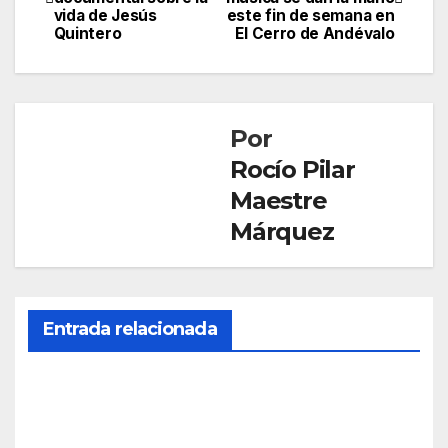
de
vida de Jesús
este fin de semana en
Quintero
El Cerro de Andévalo
entradas
Por
Rocío Pilar
Maestre
Márquez
Entrada relacionada
CULTURA
La
onu
bens
JUN 15,
e
2026