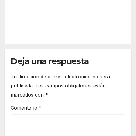
o a
Islan
una
la
tilla
mult
cele
REDACC
itudi
braci
IÓN
naria
ón
y
del
emo
Día
tiva
del
Rom
Deja una respuesta
Fand
ería
ang
de
o de
Tu dirección de correo electrónico no será
San
la
publicada.
Los campos obligatorios están
José
provi
marcados con
*
Obre
ncia
ro
de
Comentario
*
2026
Huel
va