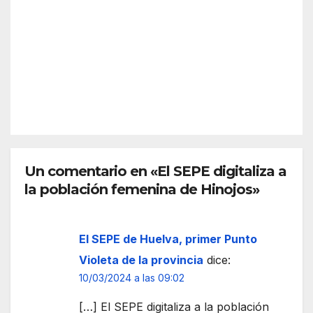
Cami
ABR
ince
rida
no
28, 2026
ndio
d
fore
coor
stal
dina
REDACC
en
n en
IÓN
Hinoj
Hinoj
os
os el
para
disp
mejo
ositi
rar la
Un comentario en «El SEPE digitaliza a
vo
resp
la población femenina de Hinojos»
del
uest
Plan
a
Rom
ante
El SEPE de Huelva, primer Punto
ero
eme
2026
Violeta de la provincia
dice:
rgen
10/03/2024 a las 09:02
cias
[…] El SEPE digitaliza a la población