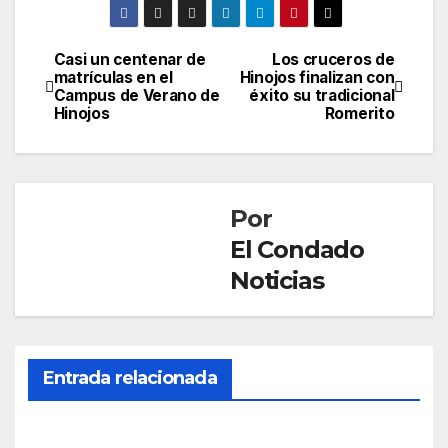
Casi un centenar de
Los cruceros de
Navegación
matrículas en el
Hinojos finalizan con
Campus de Verano de
éxito su tradicional
de
Hinojos
Romerito
entradas
Por
El Condado
Noticias
CONDADO
EL ROCIO
Entrada relacionada
HINOJOS
El
Rocí