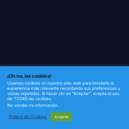
y
elev
a a
17
los
caso
s
¡Oh no, las cookies!
Usamos cookies en nuestro sitio web para brindarle la
experiencia más relevante recordando sus preferencias y
visitas repetidas. Al hacer clic en "Aceptar", acepta el uso
de TODAS las cookies.
Funciona gracias a WordPress
|
Tema: Newsup de
Themeansar
No vender mi información
.
Política de Cookies
Aceptar
Política de privacidad
Aviso legal
Sobre nosotros