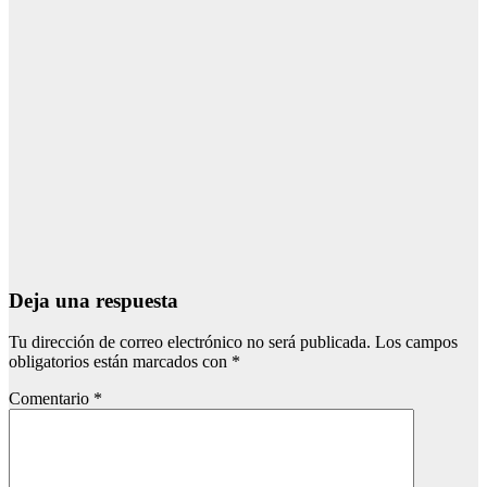
Ago 3, 2026
Redacción
EL ROCIO
“Sigue sus
pasos”, el lema
del Año
Jubilar
Rociero
Ago 3, 2026
Redacción
Deja una respuesta
Tu dirección de correo electrónico no será publicada.
Los campos
obligatorios están marcados con
*
Comentario
*