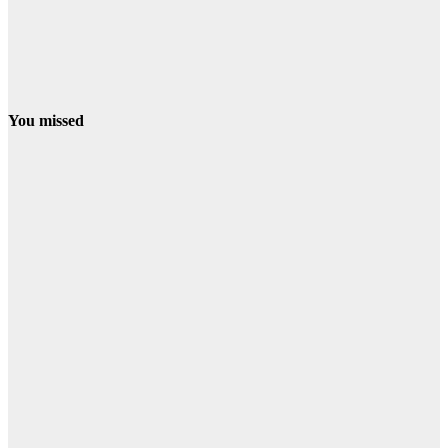
You missed
PROVINCIA
SIERRA
Detenidos dos
cazadores
furtivos en la
localidad de
Cumbres
Mayores
08/08/2026
Redacción
CONDADO
NIEBLA
Continúan