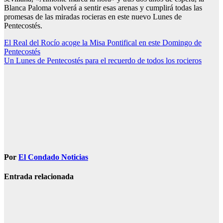
Blanca Paloma volverá a sentir esas arenas y cumplirá todas las
promesas de las miradas rocieras en este nuevo Lunes de
Pentecostés.
Navegación
El Real del Rocío acoge la Misa Pontifical en este Domingo de
Pentecostés
de
Un Lunes de Pentecostés para el recuerdo de todos los rocieros
entradas
Por
El Condado Noticias
Entrada relacionada
EL ROCIO
TRASLADO