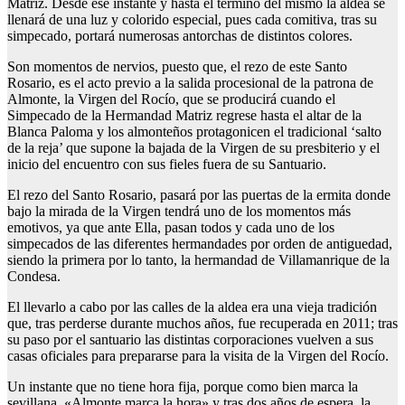
Matriz. Desde ese instante y hasta el término del mismo la aldea se
llenará de una luz y colorido especial, pues cada comitiva, tras su
simpecado, portará numerosas antorchas de distintos colores.
Son momentos de nervios, puesto que, el rezo de este Santo
Rosario, es el acto previo a la salida procesional de la patrona de
Almonte, la Virgen del Rocío, que se producirá cuando el
Simpecado de la Hermandad Matriz regrese hasta el altar de la
Blanca Paloma y los almonteños protagonicen el tradicional ‘salto
de la reja’ que supone la bajada de la Virgen de su presbiterio y el
inicio del encuentro con sus fieles fuera de su Santuario.
El rezo del Santo Rosario, pasará por las puertas de la ermita donde
bajo la mirada de la Virgen tendrá uno de los momentos más
emotivos, ya que ante Ella, pasan todos y cada uno de los
simpecados de las diferentes hermandades por orden de antiguedad,
siendo la primera por lo tanto, la hermandad de Villamanrique de la
Condesa.
El llevarlo a cabo por las calles de la aldea era una vieja tradición
que, tras perderse durante muchos años, fue recuperada en 2011; tras
su paso por el santuario las distintas corporaciones vuelven a sus
casas oficiales para prepararse para la visita de la Virgen del Rocío.
Un instante que no tiene hora fija, porque como bien marca la
sevillana, «Almonte marca la hora» y tras dos años de espera, la